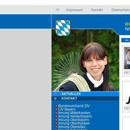
I
N
<<
LIV
- AKTUELLES
- KONTAKT
Bundesverband ZIV
LIV
LIV Bayern
Innung Mittelfranken
Innung Niederbayern
Innung Oberbayern
Innung Oberfranken
Innung Oberpfalz