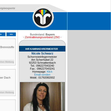
ergieexperte
>
>>
Bundesland:
Bayern
- Zentralinnungsverband (ZIV) -
Brennstoffe
Nicole Schwarz
Schornsteinfegermeister
Am Scherhübel 22
etten Meldung
92253 Schnaittenbach
Tel.: 096227043240
Fax.: 096227043241
Homepage:
Klick
Email senden
über Dach
Mobil.: 01792082002
etten Meldung