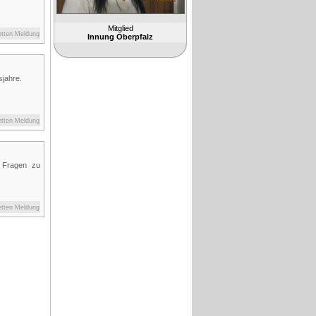
Mitglied
etten Meldung
Innung Oberpfalz
sjahre.
etten Meldung
 Fragen zu
etten Meldung