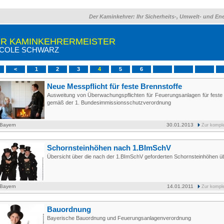
Der Kaminkehrer: Ihr Sicherheits-, Umwelt- und En
HR KAMINKEHRERMEISTER
ICOLE SCHWARZ
<
1
2
3
4
5
6
Neue Messpflicht für feste Brennstoffe
Ausweitung von Überwachungspflichten für Feuerungsanlagen für feste 
gemäß der 1. Bundesimmissionsschutzverordnung
 Bayern
30.01.2013
Zur kompl
Schornsteinhöhen nach 1.BImSchV
Übersicht über die nach der 1.BImSchV geforderten Schornsteinhöhen 
 Bayern
14.01.2011
Zur kompl
Bauordnung
Bayerische Bauordnung und Feuerungsanlagenverordnung